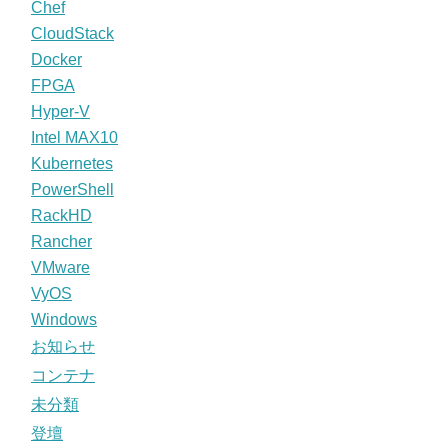
Chef
CloudStack
Docker
FPGA
Hyper-V
Intel MAX10
Kubernetes
PowerShell
RackHD
Rancher
VMware
VyOS
Windows
お知らせ
コンテナ
未分類
登壇