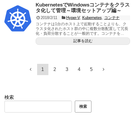
KubernetesでWindowsコンテナをクラス
タ化して管理～環境セットアップ編～
2018/2/11
Hyper-V
,
Kubernetes
,
コンテナ
コンテナは1台のホスト上で起動することよりも、ク
ラスタ化されたホスト群の中に複数分散配置して冗長
化・負荷分散することが一般的です。コンテナを...
記事を読む
1
2
3
4
5
検索
検索