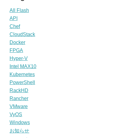
All Flash
API
Chef
CloudStack
Docker
FPGA
Hyper-V
Intel MAX10
Kubernetes
PowerShell
RackHD
Rancher
VMware
VyOS
Windows
お知らせ