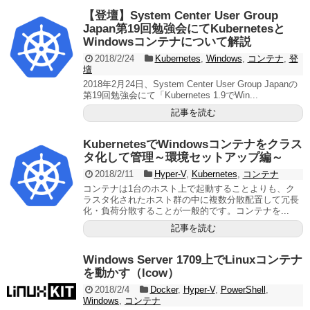
【登壇】System Center User Group
Japan第19回勉強会にてKubernetesと
Windowsコンテナについて解説
2018/2/24
Kubernetes
,
Windows
,
コンテナ
,
登
壇
2018年2月24日、System Center User Group Japanの
第19回勉強会にて「Kubernetes 1.9でWin...
記事を読む
KubernetesでWindowsコンテナをクラス
タ化して管理～環境セットアップ編～
2018/2/11
Hyper-V
,
Kubernetes
,
コンテナ
コンテナは1台のホスト上で起動することよりも、ク
ラスタ化されたホスト群の中に複数分散配置して冗長
化・負荷分散することが一般的です。コンテナを...
記事を読む
Windows Server 1709上でLinuxコンテナ
を動かす（lcow）
2018/2/4
Docker
,
Hyper-V
,
PowerShell
,
Windows
,
コンテナ