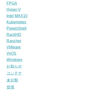
FPGA
Hyper-V
Intel MAX10
Kubernetes
PowerShell
RackHD
Rancher
VMware
VyOS
Windows
お知らせ
コンテナ
未分類
登壇