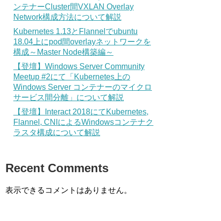
ンテナーCluster間VXLAN Overlay
Network構成方法について解説
Kubernetes 1.13とFlannelでubuntu
18.04上にpod間overlayネットワークを
構成～Master Node構築編～
【登壇】Windows Server Community
Meetup #2にて「Kubernetes上の
Windows Server コンテナーのマイクロ
サービス間分離」について解説
【登壇】Interact 2018にてKubernetes,
Flannel, CNIによるWindowsコンテナク
ラスタ構成について解説
Recent Comments
表示できるコメントはありません。