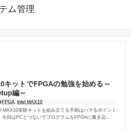
テム管理
MAX10キットでFPGAの勉強を始める～
tup編～
FPGA
,
Intel MAX10
tel MAX10実験キットを組み立てる手順はハマるポイント
今回はPCとつないでプログラムをFPGAに書き込...