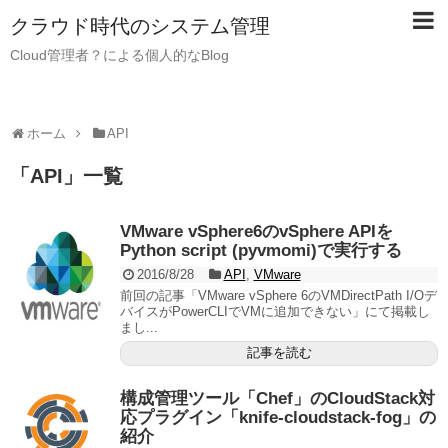
クラウド時代のシステム管理
Cloud管理者？による個人的なBlog
ホーム
API
「
API
」
一覧
VMware vSphere6のvSphere APIを
Python script (pyvmomi)で実行する
2016/8/28
API
,
VMware
前回の記事「VMware vSphere 6のVMDirectPath I/Oデ
バイスがPowerCLIでVMに追加できない」にて掲載し
まし...
記事を読む
構成管理ツール「Chef」のCloudStack対
応プラグイン「knife-cloudstack-fog」の
紹介