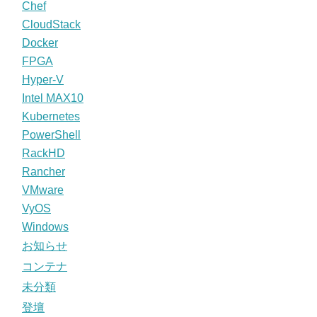
Chef
CloudStack
Docker
FPGA
Hyper-V
Intel MAX10
Kubernetes
PowerShell
RackHD
Rancher
VMware
VyOS
Windows
お知らせ
コンテナ
未分類
登壇