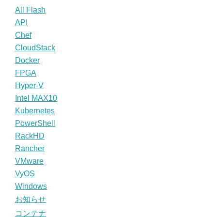
All Flash
API
Chef
CloudStack
Docker
FPGA
Hyper-V
Intel MAX10
Kubernetes
PowerShell
RackHD
Rancher
VMware
VyOS
Windows
お知らせ
コンテナ