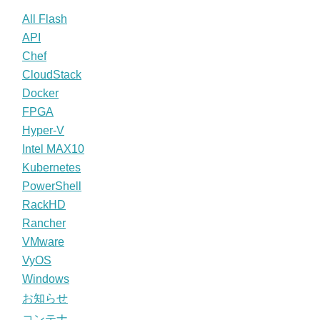
All Flash
API
Chef
CloudStack
Docker
FPGA
Hyper-V
Intel MAX10
Kubernetes
PowerShell
RackHD
Rancher
VMware
VyOS
Windows
お知らせ
コンテナ