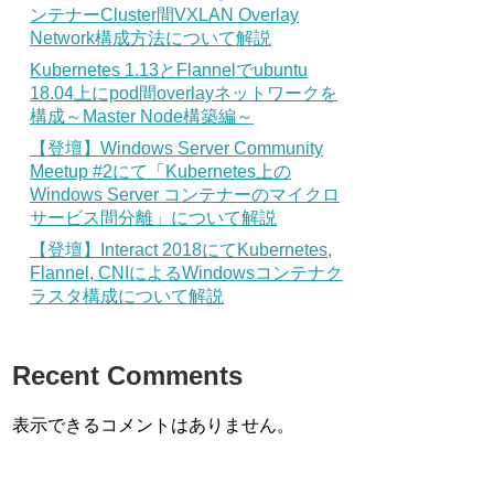
ンテナーCluster間VXLAN Overlay
Network構成方法について解説
Kubernetes 1.13とFlannelでubuntu
18.04上にpod間overlayネットワークを
構成～Master Node構築編～
【登壇】Windows Server Community
Meetup #2にて「Kubernetes上の
Windows Server コンテナーのマイクロ
サービス間分離」について解説
【登壇】Interact 2018にてKubernetes,
Flannel, CNIによるWindowsコンテナク
ラスタ構成について解説
Recent Comments
表示できるコメントはありません。