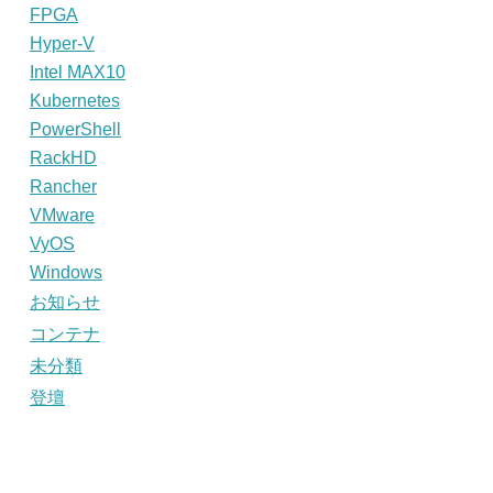
FPGA
Hyper-V
Intel MAX10
Kubernetes
PowerShell
RackHD
Rancher
VMware
VyOS
Windows
お知らせ
コンテナ
未分類
登壇