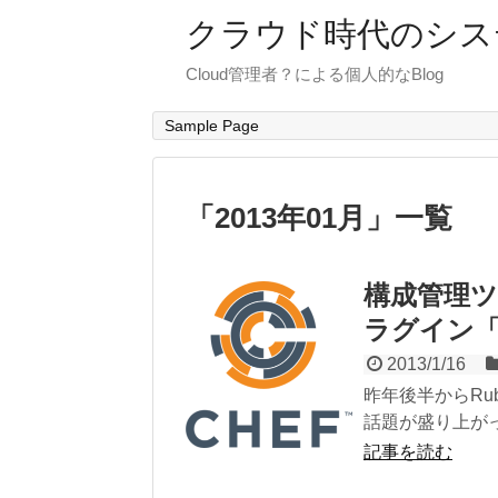
クラウド時代のシス
Cloud管理者？による個人的なBlog
Sample Page
「
2013年01月
」
一覧
構成管理ツー
ラグイン「kn
2013/1/16
昨年後半からRu
話題が盛り上がってき
記事を読む