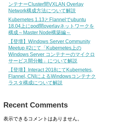
ンテナーCluster間VXLAN Overlay
Network構成方法について解説
Kubernetes 1.13とFlannelでubuntu
18.04上にpod間overlayネットワークを
構成～Master Node構築編～
【登壇】Windows Server Community
Meetup #2にて「Kubernetes上の
Windows Server コンテナーのマイクロ
サービス間分離」について解説
【登壇】Interact 2018にてKubernetes,
Flannel, CNIによるWindowsコンテナク
ラスタ構成について解説
Recent Comments
表示できるコメントはありません。