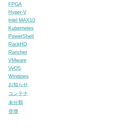
FPGA
Hyper-V
Intel MAX10
Kubernetes
PowerShell
RackHD
Rancher
VMware
VyOS
Windows
お知らせ
コンテナ
未分類
登壇