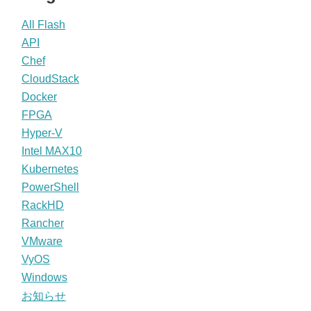
All Flash
API
Chef
CloudStack
Docker
FPGA
Hyper-V
Intel MAX10
Kubernetes
PowerShell
RackHD
Rancher
VMware
VyOS
Windows
お知らせ