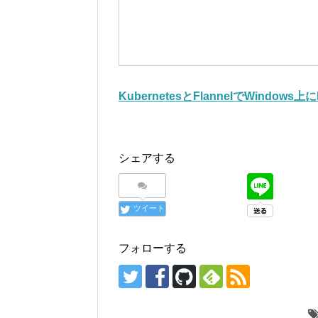
KubernetesとFlannelでWindow
シェアする
ツイート
フォローする