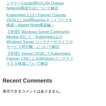
ンテナーCluster間VXLAN Overlay
Network構成方法について解説
Kubernetes 1.13とFlannelでubuntu
18.04上にpod間overlayネットワークを
構成～Master Node構築編～
【登壇】Windows Server Community
Meetup #2にて「Kubernetes上の
Windows Server コンテナーのマイクロ
サービス間分離」について解説
【登壇】Interact 2018にてKubernetes,
Flannel, CNIによるWindowsコンテナク
ラスタ構成について解説
Recent Comments
表示できるコメントはありません。