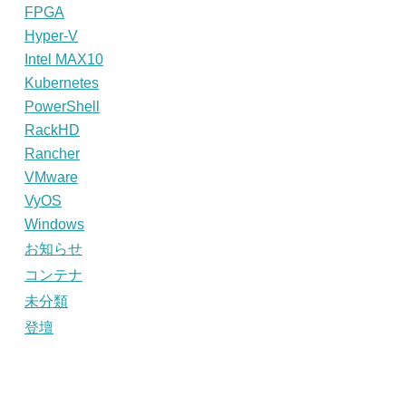
FPGA
Hyper-V
Intel MAX10
Kubernetes
PowerShell
RackHD
Rancher
VMware
VyOS
Windows
お知らせ
コンテナ
未分類
登壇