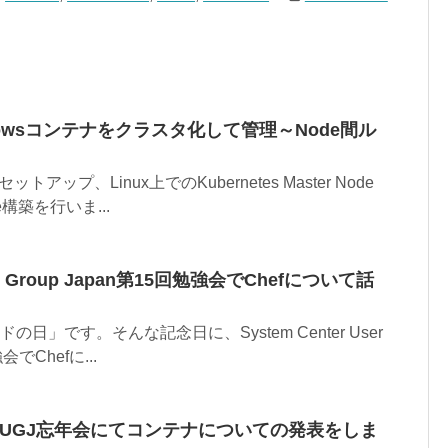
indowsコンテナをクラスタ化して管理～Node間ル
ップ、Linux上でのKubernetes Master Node
e構築を行いま...
User Group Japan第15回勉強会でChefについて話
の日」です。そんな記念日に、System Center User
会でChefに...
th SCUGJ忘年会にてコンテナについての発表をしま