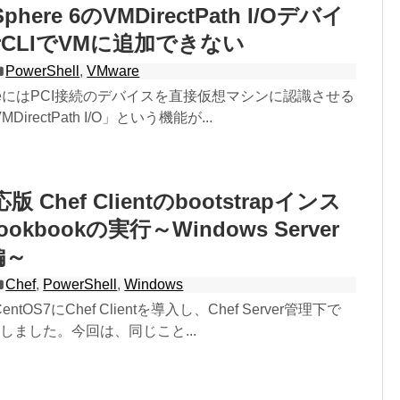
Sphere 6のVMDirectPath I/Oデバイ
rCLIでVMに追加できない
PowerShell
,
VMware
phereにはPCI接続のデバイスを直接仮想マシンに認識させる
rectPath I/O」という機能が...
応版 Chef Clientのbootstrapインス
kbookの実行～Windows Server
編～
Chef
,
PowerShell
,
Windows
OS7にChef Clientを導入し、Chef Server管理下で
実行しました。今回は、同じこと...