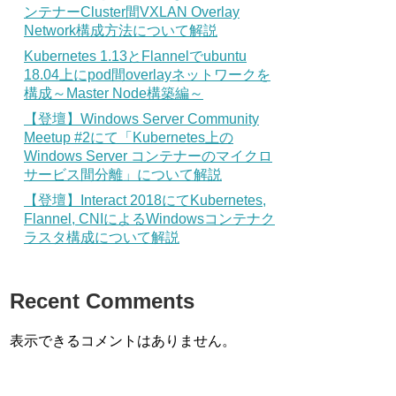
ンテナーCluster間VXLAN Overlay
Network構成方法について解説
Kubernetes 1.13とFlannelでubuntu
18.04上にpod間overlayネットワークを
構成～Master Node構築編～
【登壇】Windows Server Community
Meetup #2にて「Kubernetes上の
Windows Server コンテナーのマイクロ
サービス間分離」について解説
【登壇】Interact 2018にてKubernetes,
Flannel, CNIによるWindowsコンテナク
ラスタ構成について解説
Recent Comments
表示できるコメントはありません。