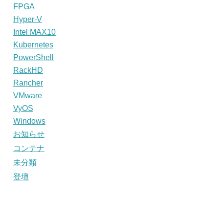
FPGA
Hyper-V
Intel MAX10
Kubernetes
PowerShell
RackHD
Rancher
VMware
VyOS
Windows
お知らせ
コンテナ
未分類
登壇