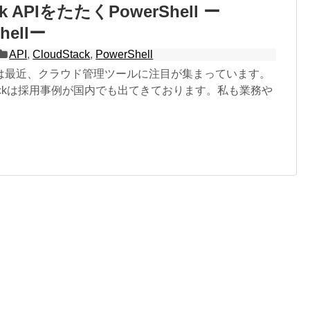
ck APIをたたくPowerShell ー
hellー
API
,
CloudStack
,
PowerShell
は最近、クラウド管理ツールに注目が集まっています。
Stackは採用事例が国内でも出てきております。私も業務や