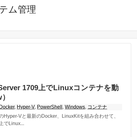
テム管理
 Server 1709上でLinuxコンテナを動
w）
Docker
,
Hyper-V
,
PowerShell
,
Windows
,
コンテナ
verのHyper-Vと最新のDocker、LinuxKitを組み合わせて、
上でLinux...