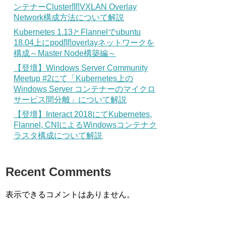
ンテナーCluster間VXLAN Overlay
Network構成方法について解説
Kubernetes 1.13とFlannelでubuntu
18.04上にpod間overlayネットワークを
構成～Master Node構築編～
【登壇】Windows Server Community
Meetup #2にて「Kubernetes上の
Windows Server コンテナーのマイクロ
サービス間分離」について解説
【登壇】Interact 2018にてKubernetes,
Flannel, CNIによるWindowsコンテナク
ラスタ構成について解説
Recent Comments
表示できるコメントはありません。