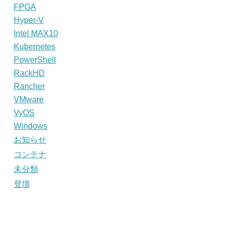
FPGA
Hyper-V
Intel MAX10
Kubernetes
PowerShell
RackHD
Rancher
VMware
VyOS
Windows
お知らせ
コンテナ
未分類
登壇