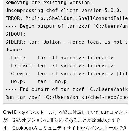
Removing pre-existing version.

Uncompressing chef-client version 5.0.0.

ERROR: Mixlib::ShellOut::ShellCommandFailed
---- Begin output of tar zxvf "C:/Users/ani
STDOUT:

STDERR: tar: Option --force-local is not su
Usage:

  List:    tar -tf <archive-filename>

  Extract: tar -xf <archive-filename>

  Create:  tar -cf <archive-filename> [file
  Help:    tar --help

---- End output of tar zxvf "C:/Users/aniku
tar
Chef DKをインストールする際に付属していた
コマンド
が一部のオプションに非対応であることが原因のようで
す。Cookbookをコミュニティサイトからインストールでき