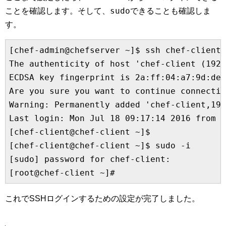
sudo
ことを確認します。そして、
できることも確認しま
す。
[chef-admin@chefserver ~]$ ssh chef-client@
The authenticity of host 'chef-client (192.
ECDSA key fingerprint is 2a:ff:04:a7:9d:de:
Are you sure you want to continue connectin
Warning: Permanently added 'chef-client,192
Last login: Mon Jul 18 09:17:14 2016 from c
[chef-client@chef-client ~]$

[chef-client@chef-client ~]$ sudo -i

[sudo] password for chef-client:

これでSSHログインするための設定が完了しました。