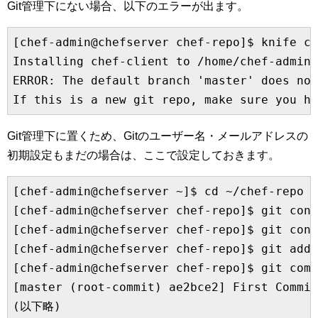
Git管理下にない場合、以下のエラーが出ます。
[chef-admin@chefserver chef-repo]$ knife co
Installing chef-client to /home/chef-admin/
ERROR: The default branch 'master' does not
Git管理下に置くため、Gitのユーザー名・メールアドレスの
初期設定もまだの場合は、ここで設定しておきます。
[chef-admin@chefserver ~]$ cd ~/chef-repo 

[chef-admin@chefserver chef-repo]$ git conf
[chef-admin@chefserver chef-repo]$ git conf
[chef-admin@chefserver chef-repo]$ git add 
[chef-admin@chefserver chef-repo]$ git comm
[master (root-commit) ae2bce2] First Commit
