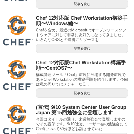
記事を読む
Chef 12対応版 Chef Workstation構築手
順〜Windows編〜
Chefを含め、最近のMicrosoftはオープンソースソフ
トウェアに対して非常に友好的になってきました。
いろんなOSSとの連携にリソースを...
記事を読む
Chef 12対応版Chef Workstation構築手
順〜CentOS7〜
構成管理ツール「Chef」環境に登場する開発環境で
あるChef Workstationの構築手順を紹介します。今回
は私の周りではメジャーなC...
記事を読む
(宣伝) 9/10 System Center User Group
Japan 第15回勉強会に登壇します
今回はタイトルの通り、来週勉強会で登壇しますの
でその宣伝です。9/10(土)にユーザー会の勉強会にて
Chefについて50分ほどお話させていた...