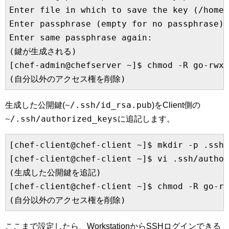
Enter file in which to save the key (/home/
Enter passphrase (empty for no passphrase):

Enter same passphrase again:

(鍵が生成される)

[chef-admin@chefserver ~]$ chmod -R go-rwx 
~/.ssh/id_rsa.pub
生成した公開鍵(
)をClient側の
~/.ssh/authorized_keys
に追記します。
[chef-client@chef-client ~]$ mkdir -p .ssh

[chef-client@chef-client ~]$ vi .ssh/author
(生成した公開鍵を追記)

[chef-client@chef-client ~]$ chmod -R go-rw
ここまで設定したら、WorkstationからSSHログインできる