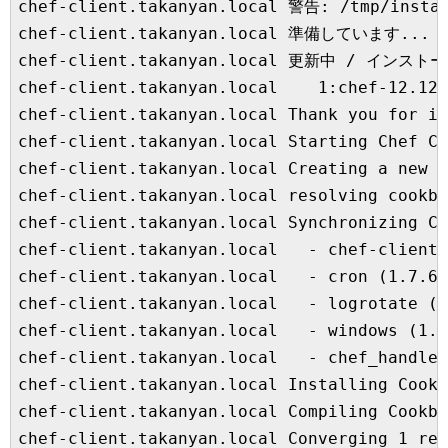
chef-client.takanyan.local 警告: /tmp/insta
chef-client.takanyan.local 準備しています...    
chef-client.takanyan.local 更新中 / インストー
chef-client.takanyan.local    1:chef-12.12.
chef-client.takanyan.local Thank you for in
chef-client.takanyan.local Starting Chef Cl
chef-client.takanyan.local Creating a new c
chef-client.takanyan.local resolving cookbo
chef-client.takanyan.local Synchronizing Co
chef-client.takanyan.local   - chef-client 
chef-client.takanyan.local   - cron (1.7.6)

chef-client.takanyan.local   - logrotate (1
chef-client.takanyan.local   - windows (1.4
chef-client.takanyan.local   - chef_handler
chef-client.takanyan.local Installing Cookb
chef-client.takanyan.local Compiling Cookbo
chef-client.takanyan.local Converging 1 res